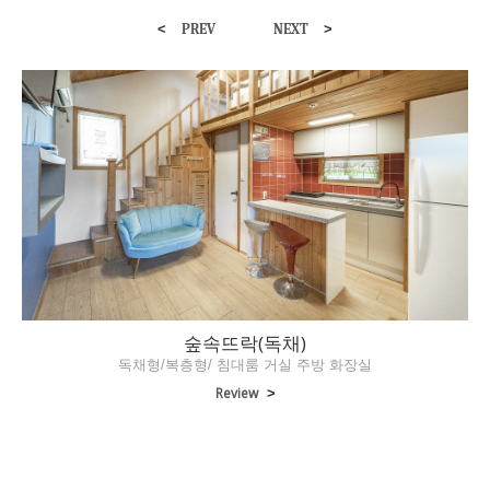
<
>
PREV
NEXT
숲속뜨락(독채)
독채형/복층형/ 침대룸 거실 주방 화장실
Review
>